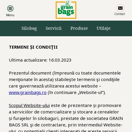
Alte produse
Contact
Servicii
Silobag
Servicii
Produse
Utilaje
Utilaje
TERMENI ȘI CONDIŢII
Încărcătoare cereale
Ultima actualizare: 16.03.2023
Descărcătoare cereale
Prezentul document (împreună cu toate documentele
Uscătoare cereale
menţionate în acesta) stabileşte termenii şi condiţiile
Mori crimping
care guvernează utilizarea acestui website –
www.grainbags.ro
(în continuare „Website-ul”).
Încărcătoare furaje
Scopul Website-ului
este de prezentare și promovare
Remorci cereale
a serviciilor de comercializare și stocare a cerealelor
și furajelor în silobaguri, prestate de societatea GRAIN
BAGS SRL şi de contractare, prin intermediul Website-
ului, cu potențialii clienți interesați de aceste servicii.