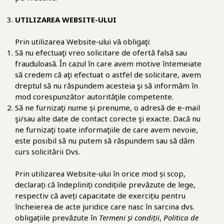
UTILIZAREA WEBSITE-ULUI
Prin utilizarea Website-ului vă obligaţi:
Să nu efectuaţi vreo solicitare de ofertă falsă sau
frauduloasă. În cazul în care avem motive întemeiate
să credem că aţi efectuat o astfel de solicitare, avem
dreptul să nu răspundem acesteia şi să informăm în
mod corespunzător autorităţile competente.
Să ne furnizaţi nume și prenume, o adresă de e-mail
şi/sau alte date de contact corecte şi exacte. Dacă nu
ne furnizaţi toate informaţiile de care avem nevoie,
este posibil să nu putem să răspundem sau să dăm
curs solicitării Dvs.
Prin utilizarea Website-ului în orice mod și scop,
declarați că îndepliniți condițiile prevăzute de lege,
respectiv că aveți capacitate de exercițiu pentru
încheierea de acte juridice care nasc în sarcina dvs.
obligațiile prevăzute în
Termeni și condiții
,
Politica de