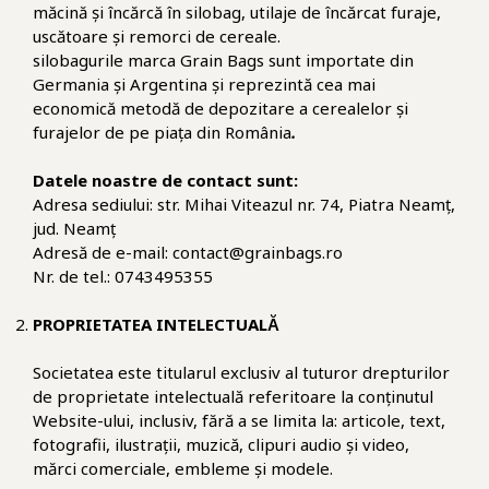
măcină și încărcă în silobag, utilaje de încărcat furaje,
uscătoare și remorci de cereale.
silobagurile marca Grain Bags sunt importate din
Germania și Argentina și reprezintă cea mai
economică metodă de depozitare a cerealelor și
furajelor de pe piața din România
.
Datele noastre de contact sunt:
Adresa sediului: str. Mihai Viteazul nr. 74, Piatra Neamț,
jud. Neamț
Adresă de e-mail: contact@grainbags.ro
Nr. de tel.: 0743495355
PROPRIETATEA INTELECTUALĂ
Societatea este titularul exclusiv al tuturor drepturilor
de proprietate intelectuală referitoare la conținutul
Website-ului, inclusiv, fără a se limita la: articole, text,
fotografii, ilustrații, muzică, clipuri audio și video,
mărci comerciale, embleme și modele.