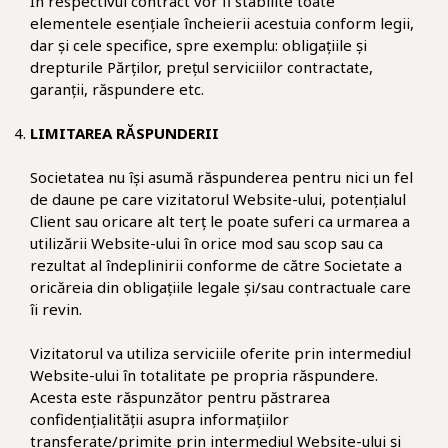
În respectivul contract vor fi stabilite toate
elementele esențiale încheierii acestuia conform legii,
dar și cele specifice, spre exemplu: obligațiile și
drepturile Părților, prețul serviciilor contractate,
garanții, răspundere etc.
LIMITAREA RĂSPUNDERII
Societatea nu își asumă răspunderea pentru nici un fel
de daune pe care vizitatorul Website-ului, potențialul
Client sau oricare alt terț le poate suferi ca urmarea a
utilizării Website-ului în orice mod sau scop sau ca
rezultat al îndeplinirii conforme de către Societate a
oricăreia din obligațiile legale și/sau contractuale care
îi revin.
Vizitatorul va utiliza serviciile oferite prin intermediul
Website-ului în totalitate pe propria răspundere.
Acesta este răspunzător pentru păstrarea
confidențialității asupra informațiilor
transferate/primite prin intermediul Website-ului și