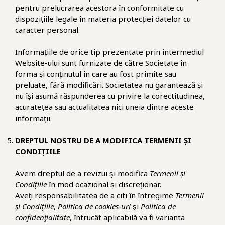
pentru prelucrarea acestora în conformitate cu
dispozițiile legale în materia protecției datelor cu
caracter personal.
Informațiile de orice tip prezentate prin intermediul
Website-ului sunt furnizate de către Societate în
forma și conținutul în care au fost primite sau
preluate, fără modificări. Societatea nu garantează și
nu își asumă răspunderea cu privire la corectitudinea,
acuratețea sau actualitatea nici uneia dintre aceste
informații.
DREPTUL NOSTRU DE A MODIFICA TERMENII ȘI
CONDIȚIILE
Avem dreptul de a revizui şi modifica
Termenii și
Condițiile
în mod ocazional și discreționar.
Aveţi responsabilitatea de a citi în întregime
Termenii
și Condițiile
,
Politica de cookies-uri
şi
Politica de
confidenţialitate
, întrucât aplicabilă va fi varianta